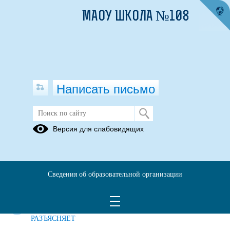
МАОУ ШКОЛА №108
Написать письмо
Прием в школу
Версия для слабовидящих
Приказы о
Электронная
Как
зачислении
запись в
записать
в 1 класс
школу
ребенка в
Сведения об образовательной организации
школу
онлайн
ПРОКУРОР
РАЗЪЯСНЯЕТ