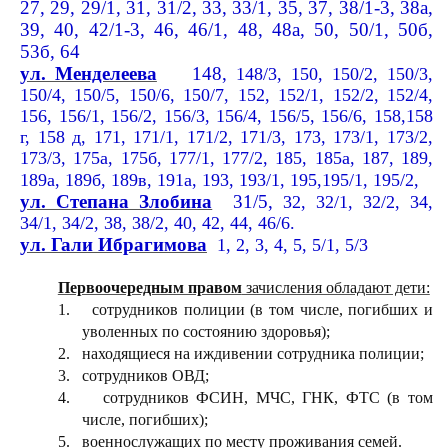
27, 29, 29/1, 31, 31/2, 33, 33/1, 35, 37, 38/1-3, 38а,
39, 40, 42/1-3, 46, 46/1, 48, 48а, 50, 50/1, 50б,
53б, 64
ул. Менделеева
148,
148/3, 150, 150/2, 150/3,
150/4,
150/5, 150/6, 150/7, 152, 152/1, 152/2, 152/4,
156, 156/1, 156/2, 156/3, 156/4, 156/5, 156/6,
158,158
г, 158 д, 171, 171/1, 171/2, 171/3, 173, 173/1, 173/2,
173/3, 175а, 175б, 177/1, 177/2, 185, 185а, 187, 189,
189а, 189б, 189в, 191а, 193, 193/1,
195,195/1, 195/2,
ул. Степана Злобина
31/5,
32, 32/1, 32/2, 34,
34/1, 34/2, 38, 38/2, 40, 42, 44, 46/6.
ул. Гали Ибрагимова
1, 2, 3, 4, 5, 5/1
, 5/3
Первоочередным правом
зачисления обладают дети:
1.
сотрудников полиции (в том числе, погибших и
уволенных по состоянию здоровья);
2.
находящиеся на иждивении сотрудника полиции;
3.
сотрудников ОВД;
4.
сотрудников ФСИН, МЧС, ГНК, ФТС (в том
числе, погибших);
5.
военнослужащих по месту проживания семей.